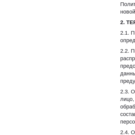
Полит
новой
2. Т
2.1. 
опред
2.2. 
распр
предо
данны
преду
2.3. 
лицо,
обраб
соста
перс
2.4. 