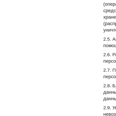
(опер
средс
хране
(расп
уничт
2.5. 
помощ
2.6. 
персо
2.7. 
персо
2.8. 
данны
данны
2.9. 
невоз