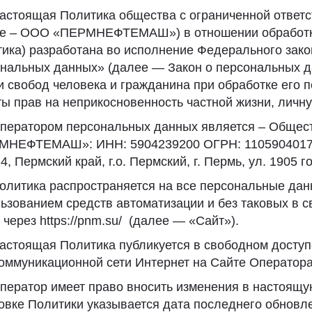
 Настоящая Политика общества с ограниченной от
ее – ООО «ПЕРМНЕФТЕМАШ») в отношении обработк
ика) разработана во исполнение Федерального зако
нальных данных» (далее — Закон о персональных д
и свобод человека и гражданина при обработке его 
ы прав на неприкосновенность частной жизни, личну
Оператором персональных данных является – Общест
МНЕФТЕМАШ»: ИНН: 5904239200 ОГРН: 110590401757
4, Пермский край, г.о. Пермский, г. Пермь, ул. 1905 год
Политика распространяется на все персональные да
ьзованием средств автоматизации и без таковых в с
 через https://pnm.su/ (далее — «Сайт»).
Настоящая Политика публикуется в свободном досту
оммуникационной сети Интернет на Сайте Оператора
Оператор имеет право вносить изменения в настоящу
овке Политики указывается дата последнего обновл