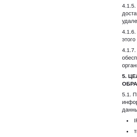
4.1.5
доста
удале
4.1.6
этого
4.1.7
обесп
орган
5. Ц
ОБР
5.1. 
инфор
данны
I
т