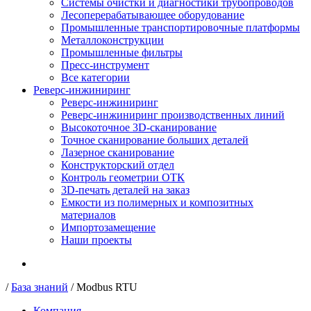
Системы очистки и диагностики трубопроводов
Лесоперерабатывающее оборудование
Промышленные транспортировочные платформы
Металлоконструкции
Промышленные фильтры
Пресс-инструмент
Все категории
Реверс-инжиниринг
Реверс-инжиниринг
Реверс-инжиниринг производственных линий
Высокоточное 3D-сканирование
Точное сканирование больших деталей
Лазерное сканирование
Конструкторский отдел
Контроль геометрии ОТК
3D-печать деталей на заказ
Емкости из полимерных и композитных
материалов
Импортозамещение
Наши проекты
/
База знаний
/
Modbus RTU
Компания