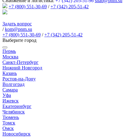
Снабжение и логистика:
+7 (342) 205-51-96
snab@pnm.su
+7 (800) 551-30-69
/
+7 (342) 205-51-42
Задать вопрос
/
kom@pnm.su
+7 (800) 551-30-69
/
+7 (342) 205-51-42
Выберите город
Пермь
Москва
Санкт-Петербург
Нижний Новгород
Казань
Ростов-на-Дону
Волгоград
Самара
Уфа
Ижевск
Екатеринбург
Челябинск
Тюмень
Томск
Омск
Новосибирск