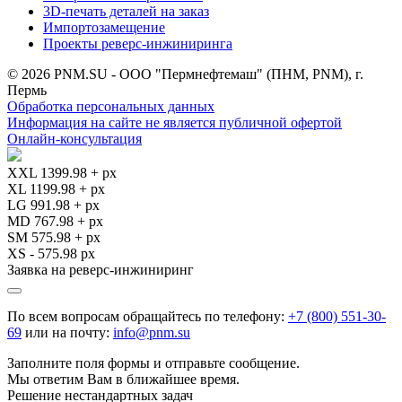
3D-печать деталей на заказ
Импортозамещение
Проекты реверс-инжиниринга
© 2026 PNM.SU - ООО "Пермнефтемаш" (ПНМ, PNM), г.
Пермь
Обработка персональных данных
Информация на сайте не является публичной офертой
Онлайн-консультация
XXL 1399.98 + px
XL 1199.98 + px
LG 991.98 + px
MD 767.98 + px
SM 575.98 + px
XS - 575.98 px
Заявка на реверс-инжиниринг
По всем вопросам обращайтесь по телефону:
+7 (800) 551-30-
69
или на почту:
info@pnm.su
Заполните поля формы и отправьте сообщение.
Мы ответим Вам в ближайшее время.
Решение нестандартных задач