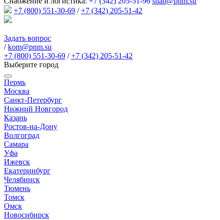
Снабжение и логистика:
+7 (342) 205-51-96
snab@pnm.su
+7 (800) 551-30-69
/
+7 (342) 205-51-42
Задать вопрос
/
kom@pnm.su
+7 (800) 551-30-69
/
+7 (342) 205-51-42
Выберите город
Пермь
Москва
Санкт-Петербург
Нижний Новгород
Казань
Ростов-на-Дону
Волгоград
Самара
Уфа
Ижевск
Екатеринбург
Челябинск
Тюмень
Томск
Омск
Новосибирск