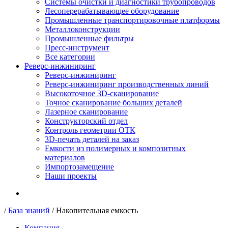
Системы очистки и диагностики трубопроводов
Лесоперерабатывающее оборудование
Промышленные транспортировочные платформы
Металлоконструкции
Промышленные фильтры
Пресс-инструмент
Все категории
Реверс-инжиниринг
Реверс-инжиниринг
Реверс-инжиниринг производственных линий
Высокоточное 3D-сканирование
Точное сканирование больших деталей
Лазерное сканирование
Конструкторский отдел
Контроль геометрии ОТК
3D-печать деталей на заказ
Емкости из полимерных и композитных
материалов
Импортозамещение
Наши проекты
/
База знаний
/
Накопительная емкость
Компания