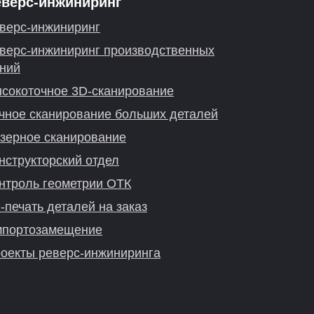
еверс-инжиниринг
верс-инжиниринг
верс-инжиниринг производственных
ний
сокоточное 3D-сканирование
чное сканирование больших деталей
зерное сканирование
нструкторский отдел
нтроль геометрии ОТК
-печать деталей на заказ
портозамещение
оекты реверс-инжиниринга