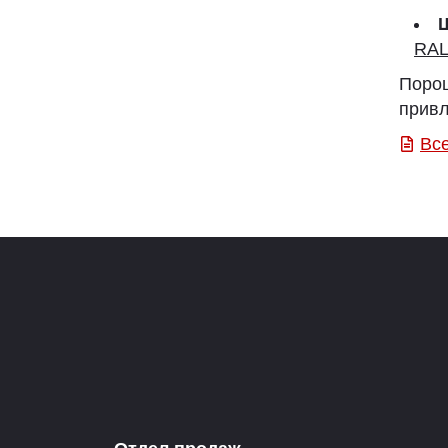
RA
Поро
привл
Вс