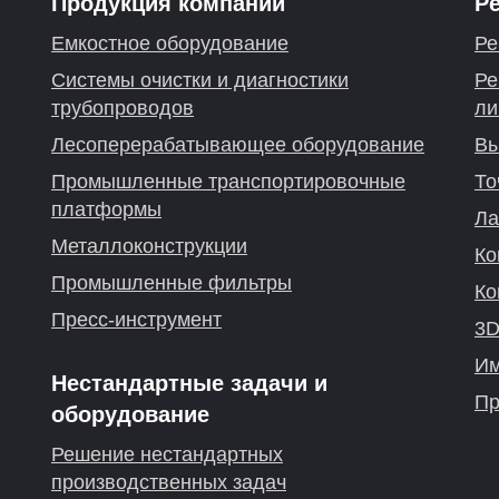
Продукция компании
Р
Емкостное оборудование
Ре
Системы очистки и диагностики
Ре
трубопроводов
ли
Лесоперерабатывающее оборудование
Вы
Промышленные транспортировочные
То
платформы
Ла
Металлоконструкции
Ко
Промышленные фильтры
Ко
Пресс-инструмент
3D
Им
Нестандартные задачи и
Пр
оборудование
Решение нестандартных
производственных задач