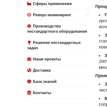
Сферы применения
Проц
Реверс-инжиниринг
орг
Производство
исп
нестандартного оборудования
Э
ста
Решение нестандартных
пов
задач
З
Наши проекты
200
мех
Доставка
Преи
База знаний
Э
чис
Контакты
соп