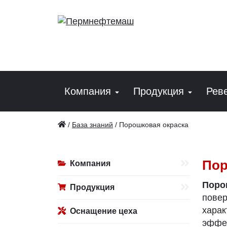
Компания
Продукция
Рев
/
База знаний
/
Порошковая окраска
Пор
Компания
Поро
Продукция
пове
хара
Оснащение цеха
эффек