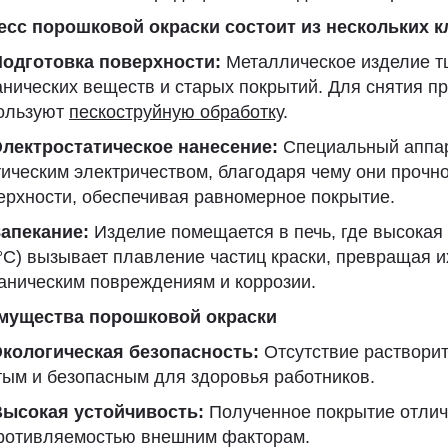
есс порошковой окраски состоит из нескольких к
Подготовка поверхности:
Металлическое изделие тщ
анических веществ и старых покрытий. Для снятия п
ользуют
пескоструйную обработку
.
лектростатическое нанесение:
Специальный аппар
тическим электричеством, благодаря чему они прочн
ерхности, обеспечивая равномерное покрытие.
апекание:
Изделие помещается в печь, где высокая
°C) вызывает плавление частиц краски, превращая их
аническим повреждениям и коррозии.
мущества порошковой окраски
кологическая безопасность:
Отсутствие растворит
тым и безопасным для здоровья работников.
Высокая устойчивость:
Полученное покрытие отлич
ротивляемостью внешним факторам.