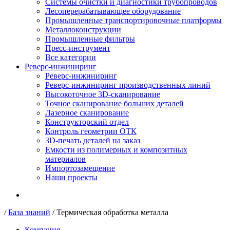
Системы очистки и диагностики трубопроводов
Лесоперерабатывающее оборудование
Промышленные транспортировочные платформы
Металлоконструкции
Промышленные фильтры
Пресс-инструмент
Все категории
Реверс-инжиниринг
Реверс-инжиниринг
Реверс-инжиниринг производственных линий
Высокоточное 3D-сканирование
Точное сканирование больших деталей
Лазерное сканирование
Конструкторский отдел
Контроль геометрии ОТК
3D-печать деталей на заказ
Емкости из полимерных и композитных
материалов
Импортозамещение
Наши проекты
/
База знаний
/
Термическая обработка металла
Компания