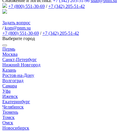
Снабжение и логистика:
+7 (342) 205-51-96
snab@pnm.su
+7 (800) 551-30-69
/
+7 (342) 205-51-42
Задать вопрос
/
kom@pnm.su
+7 (800) 551-30-69
/
+7 (342) 205-51-42
Выберите город
Пермь
Москва
Санкт-Петербург
Нижний Новгород
Казань
Ростов-на-Дону
Волгоград
Самара
Уфа
Ижевск
Екатеринбург
Челябинск
Тюмень
Томск
Омск
Новосибирск