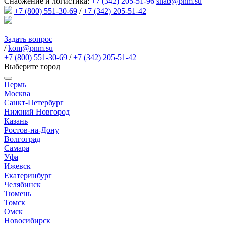
Снабжение и логистика:
+7 (342) 205-51-96
snab@pnm.su
+7 (800) 551-30-69
/
+7 (342) 205-51-42
Задать вопрос
/
kom@pnm.su
+7 (800) 551-30-69
/
+7 (342) 205-51-42
Выберите город
Пермь
Москва
Санкт-Петербург
Нижний Новгород
Казань
Ростов-на-Дону
Волгоград
Самара
Уфа
Ижевск
Екатеринбург
Челябинск
Тюмень
Томск
Омск
Новосибирск