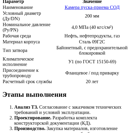
Параметр
Значение
Наименование
Камера пуска-приема СОД
Условный диаметр
200 мм
(Ду/DN)
Номинальное давление
4,0 МПа (40 кгс/см²)
(Ру/PN)
Рабочая среда
Нефть, нефтепродукты, газ
Материал корпуса
Сталь 09Г2С
Байонетный, с предохранительной
Тип затвора
блокировкой
Климатическое
У1 (по ГОСТ 15150-69)
исполнение
Присоединение к
Фланцевое / под приварку
трубопроводу
Расчетный срок службы
20 лет
Этапы выполнения
Анализ ТЗ.
Согласование с заказчиком технических
требований и условий эксплуатации.
Проектирование.
Разработка комплекта
конструкторской документации (КД).
Производство.
Закупка материалов, изготовление